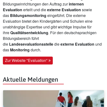
Bildungseinrichtungen den Auftrag zur
internen
Evaluation
erteilt und die
externe Evaluation
sowie
das
Bildungsmonitoring
eingeführt. Die externe
Evaluation bietet den Kindergärten und Schulen eine
unabhängige Expertise und gibt wichtige Impulse für
ihre
Qualitätsentwicklung
. Für den deutschsprachigen
Bildungsbereich führt
die
Landesevaluationsstelle
die
externe Evaluation
und
das
Monitoring
durch.
Zur Website "Evaluation"
Aktuelle Meldungen