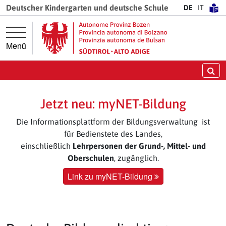
Springe direkt zur Hauptnavigation
Springe direkt zum Inhalt
Deutscher Kindergarten und deutsche Schule
DE
IT
Menü
Su
Jetzt neu: myNET-Bildung
Die Informationsplattform der Bildungsverwaltung ist
für Bedienstete des Landes,
einschließlich
Lehrpersonen der Grund-, Mittel- und
Oberschulen
, zugänglich.
Link zu myNET-Bildung