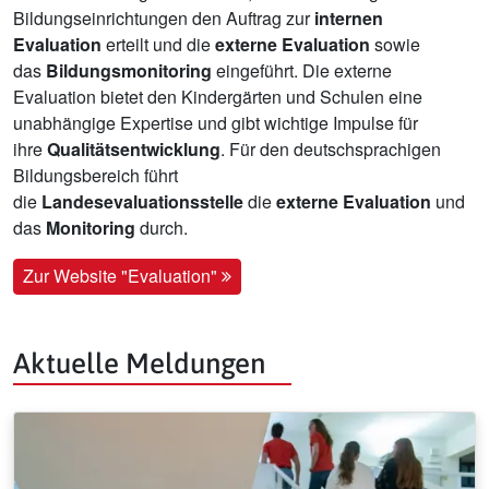
Bildungseinrichtungen den Auftrag zur
internen
Evaluation
erteilt und die
externe Evaluation
sowie
das
Bildungsmonitoring
eingeführt. Die externe
Evaluation bietet den Kindergärten und Schulen eine
unabhängige Expertise und gibt wichtige Impulse für
ihre
Qualitätsentwicklung
. Für den deutschsprachigen
Bildungsbereich führt
die
Landesevaluationsstelle
die
externe Evaluation
und
das
Monitoring
durch.
Zur Website "Evaluation"
Aktuelle Meldungen