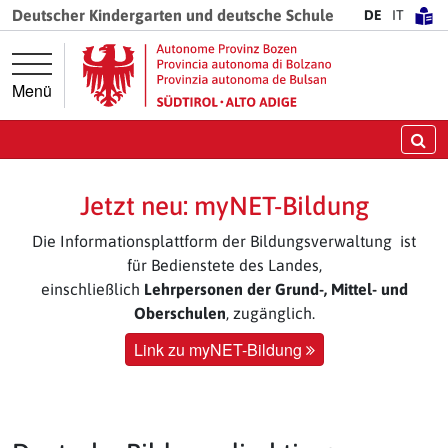
Springe direkt zur Hauptnavigation
Springe direkt zum Inhalt
Deutscher Kindergarten und deutsche Schule
DE
IT
Menü
Su
Jetzt neu: myNET-Bildung
Die Informationsplattform der Bildungsverwaltung ist
für Bedienstete des Landes,
einschließlich
Lehrpersonen der Grund-, Mittel- und
Oberschulen
, zugänglich.
Link zu myNET-Bildung