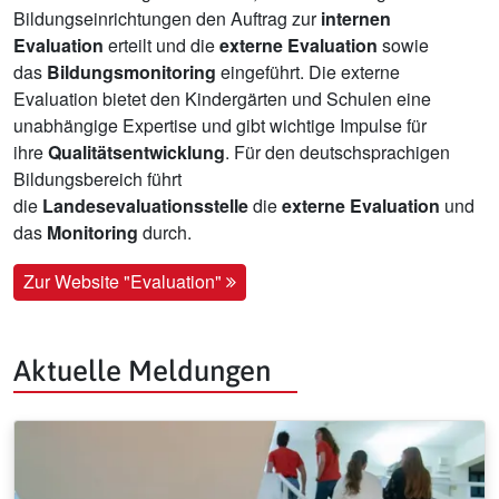
Bildungseinrichtungen den Auftrag zur
internen
Evaluation
erteilt und die
externe Evaluation
sowie
das
Bildungsmonitoring
eingeführt. Die externe
Evaluation bietet den Kindergärten und Schulen eine
unabhängige Expertise und gibt wichtige Impulse für
ihre
Qualitätsentwicklung
. Für den deutschsprachigen
Bildungsbereich führt
die
Landesevaluationsstelle
die
externe Evaluation
und
das
Monitoring
durch.
Zur Website "Evaluation"
Aktuelle Meldungen