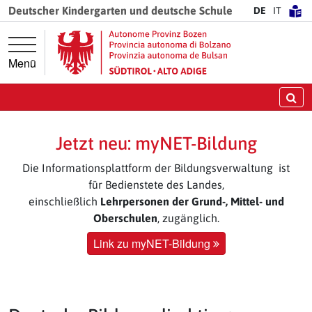
Springe direkt zur Hauptnavigation
Springe direkt zum Inhalt
Deutscher Kindergarten und deutsche Schule
DE
IT
Menü
Su
Jetzt neu: myNET-Bildung
Die Informationsplattform der Bildungsverwaltung ist
für Bedienstete des Landes,
einschließlich
Lehrpersonen der Grund-, Mittel- und
Oberschulen
, zugänglich.
Link zu myNET-Bildung