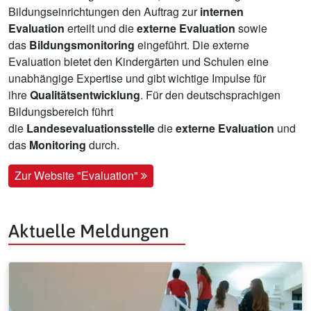
Bildungseinrichtungen den Auftrag zur
internen
Evaluation
erteilt und die
externe Evaluation
sowie
das
Bildungsmonitoring
eingeführt. Die externe
Evaluation bietet den Kindergärten und Schulen eine
unabhängige Expertise und gibt wichtige Impulse für
ihre
Qualitätsentwicklung
. Für den deutschsprachigen
Bildungsbereich führt
die
Landesevaluationsstelle
die
externe Evaluation
und
das
Monitoring
durch.
Zur Website "Evaluation"
Aktuelle Meldungen