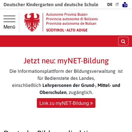
Springe direkt zur Hauptnavigation
Springe direkt zum Inhalt
Deutscher Kindergarten und deutsche Schule
DE
IT
Menü
Su
Jetzt neu: myNET-Bildung
Die Informationsplattform der Bildungsverwaltung ist
für Bedienstete des Landes,
einschließlich
Lehrpersonen der Grund-, Mittel- und
Oberschulen
, zugänglich.
Link zu myNET-Bildung