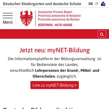
Springe direkt zur Hauptnavigation
Springe direkt zum Inhalt
Deutscher Kindergarten und deutsche Schule
DE
IT
Menü
Su
Jetzt neu: myNET-Bildung
Die Informationsplattform der Bildungsverwaltung ist
für Bedienstete des Landes,
einschließlich
Lehrpersonen der Grund-, Mittel- und
Oberschulen
, zugänglich.
Link zu myNET-Bildung