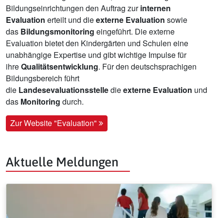
Bildungseinrichtungen den Auftrag zur
internen
Evaluation
erteilt und die
externe Evaluation
sowie
das
Bildungsmonitoring
eingeführt. Die externe
Evaluation bietet den Kindergärten und Schulen eine
unabhängige Expertise und gibt wichtige Impulse für
ihre
Qualitätsentwicklung
. Für den deutschsprachigen
Bildungsbereich führt
die
Landesevaluationsstelle
die
externe Evaluation
und
das
Monitoring
durch.
Zur Website "Evaluation"
Aktuelle Meldungen