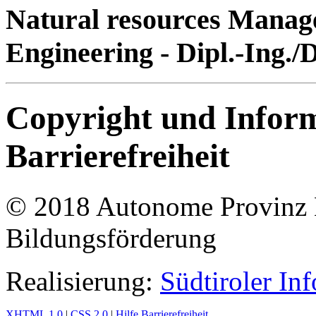
Natural resources Manag
Engineering - Dipl.-Ing.
Copyright und Infor
Barrierefreiheit
© 2018 Autonome Provinz B
Bildungsförderung
Realisierung:
Südtiroler In
XHTML
1.0
|
CSS
2.0
|
Hilfe Barrierefreiheit