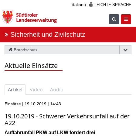
Überspringen
italiano
LEICHTE SPRACHE
Sie
Südtiroler
die
Suche
Navig
Landesverwaltung
Navigation
einblenden
öfnne
Sicherheit und Zivilschutz
Brandschutz
Aktuelle Einsätze
Artikel
Video
Audio
Einsätze | 19.10.2019 | 14:43
19.10.2019 - Schwerer Verkehrsunfall auf der
A22
Auffahrunfall PKW auf LKW fordert drei