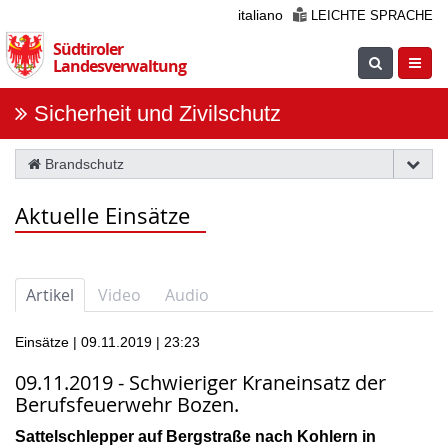
Überspringen
italiano
LEICHTE SPRACHE
Sie
Südtiroler
die
Suche
Navig
Landesverwaltung
Navigation
einblenden
öfnne
Sicherheit und Zivilschutz
Brandschutz
Aktuelle Einsätze
Artikel
Video
Audio
Einsätze | 09.11.2019 | 23:23
09.11.2019 - Schwieriger Kraneinsatz der
Berufsfeuerwehr Bozen.
Sattelschlepper auf Bergstraße nach Kohlern in