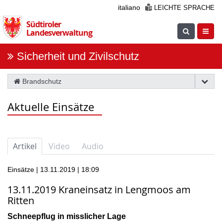
Überspringen
italiano
LEICHTE SPRACHE
Sie
Südtiroler
die
Suche
Navig
Landesverwaltung
Navigation
einblenden
öfnne
Sicherheit und Zivilschutz
Brandschutz
Aktuelle Einsätze
Artikel
Video
Audio
Einsätze | 13.11.2019 | 18:09
13.11.2019 Kraneinsatz in Lengmoos am
Ritten
Schneepflug in misslicher Lage