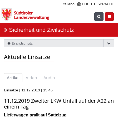
Überspringen
italiano
LEICHTE SPRACHE
Sie
Südtiroler
die
Suche
Navig
Landesverwaltung
Navigation
einblenden
öfnne
Sicherheit und Zivilschutz
Brandschutz
Aktuelle Einsätze
Artikel
Video
Audio
Einsätze | 11.12.2019 | 19:45
11.12.2019 Zweiter LKW Unfall auf der A22 an
einem Tag
Lieferwagen prallt auf Sattelzug