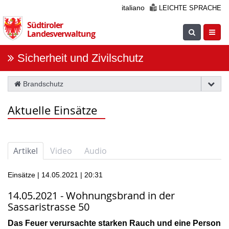
Überspringen
italiano
LEICHTE SPRACHE
Sie
Südtiroler
die
Suche
Navig
Landesverwaltung
Navigation
einblenden
öfnne
Sicherheit und Zivilschutz
Brandschutz
Aktuelle Einsätze
Artikel
Video
Audio
Einsätze | 14.05.2021 | 20:31
14.05.2021 - Wohnungsbrand in der
Sassaristrasse 50
Das Feuer verursachte starken Rauch und eine Person