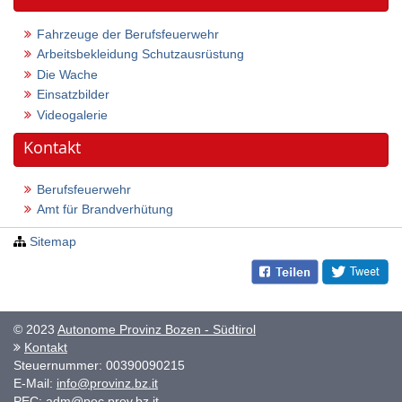
Fahrzeuge der Berufsfeuerwehr
Arbeitsbekleidung Schutzausrüstung
Die Wache
Einsatzbilder
Videogalerie
Kontakt
Berufsfeuerwehr
Amt für Brandverhütung
Sitemap
© 2023
Autonome Provinz Bozen - Südtirol
Kontakt
Steuernummer: 00390090215
E-Mail:
info@provinz.bz.it
PEC:
adm@pec.prov.bz.it