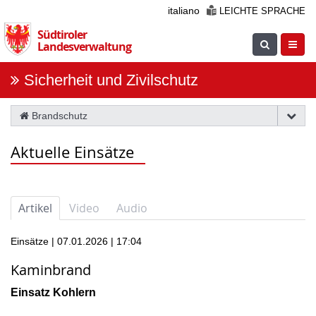
Überspringen
italiano
LEICHTE SPRACHE
Sie
Südtiroler
die
Suche
Navig
Landesverwaltung
Navigation
einblenden
öfnne
Sicherheit und Zivilschutz
Brandschutz
Aktuelle Einsätze
Artikel
Video
Audio
Einsätze | 07.01.2026 | 17:04
Kaminbrand
Einsatz Kohlern