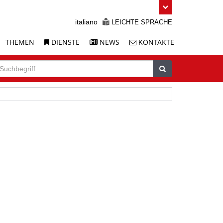
italiano
LEICHTE SPRACHE
THEMEN
DIENSTE
NEWS
KONTAKTE
uche
chbegriff
Suchen