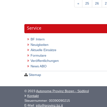
«
25
26
2
Service
BF Intern
Neuigkeiten
Aktuelle Einsätze
Formulare
Veröffentlichungen
News ABO
Sitemap
© 2023
Autonome Provinz Bozen - Südtirol
Kontakt
Steuernummer: 00390090215
E-Mail:
info@provinz.bz.it