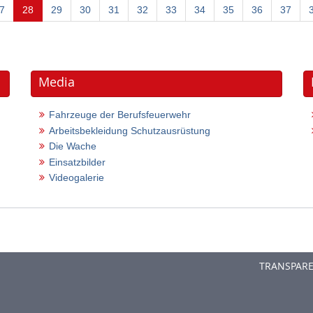
(current)
7
28
29
30
31
32
33
34
35
36
37
Media
Fahrzeuge der Berufsfeuerwehr
Arbeitsbekleidung Schutzausrüstung
Die Wache
Einsatzbilder
Videogalerie
TRANSPAR