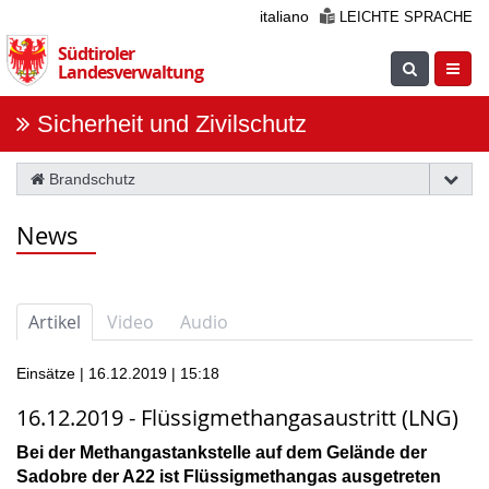
Überspringen
italiano
LEICHTE SPRACHE
Sie
Südtiroler
die
Suche
Navig
Landesverwaltung
Navigation
einblenden
öfnne
Sicherheit und Zivilschutz
Brandschutz
News
Artikel
Video
Audio
Einsätze | 16.12.2019 | 15:18
16.12.2019 - Flüssigmethangasaustritt (LNG)
Bei der Methangastankstelle auf dem Gelände der
Sadobre der A22 ist Flüssigmethangas ausgetreten