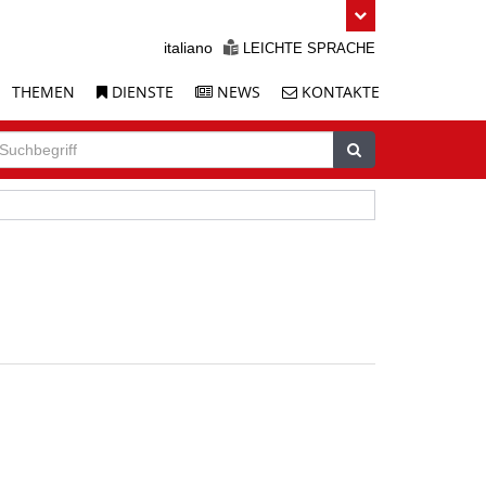
italiano
LEICHTE SPRACHE
THEMEN
DIENSTE
NEWS
KONTAKTE
uche
chbegriff
Suchen