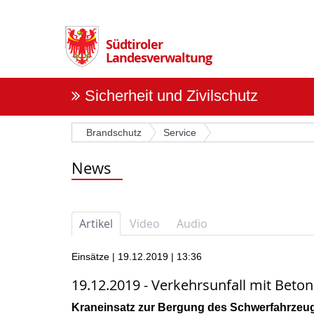
Überspringen
Sie
die
Südtiroler
Navigation
Landesverwaltung
Sicherheit und Zivilschutz
Brandschutz
Service
News
Artikel
Video
Audio
Einsätze | 19.12.2019 | 13:36
19.12.2019 - Verkehrsunfall mit Beto
Kraneinsatz zur Bergung des Schwerfahrzeu