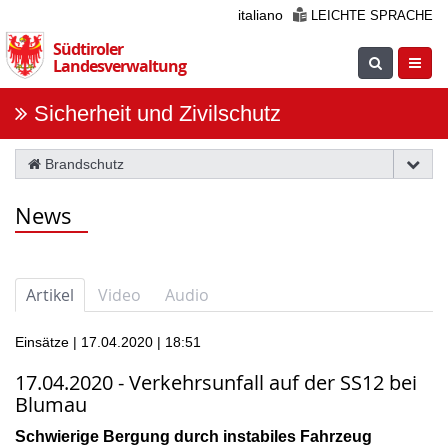
Überspringen
italiano
LEICHTE SPRACHE
Sie
Südtiroler
die
Suche
Navig
Landesverwaltung
Navigation
einblenden
öfnne
Sicherheit und Zivilschutz
Brandschutz
News
Artikel
Video
Audio
Einsätze | 17.04.2020 | 18:51
17.04.2020 - Verkehrsunfall auf der SS12 bei
Blumau
Schwierige Bergung durch instabiles Fahrzeug