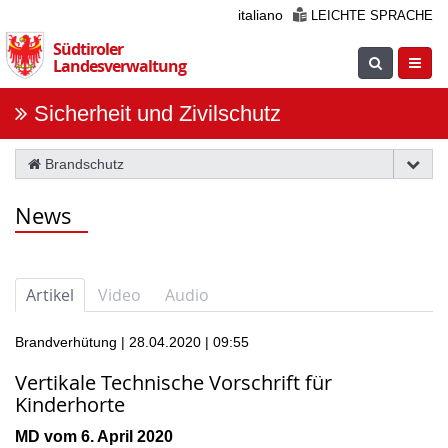
Überspringen
italiano
LEICHTE SPRACHE
Sie
Südtiroler
die
Suche
Navig
Landesverwaltung
Navigation
einblenden
öfnne
Sicherheit und Zivilschutz
Brandschutz
News
Artikel
Video
Audio
Brandverhütung | 28.04.2020 | 09:55
Vertikale Technische Vorschrift für
Kinderhorte
MD vom 6. April 2020