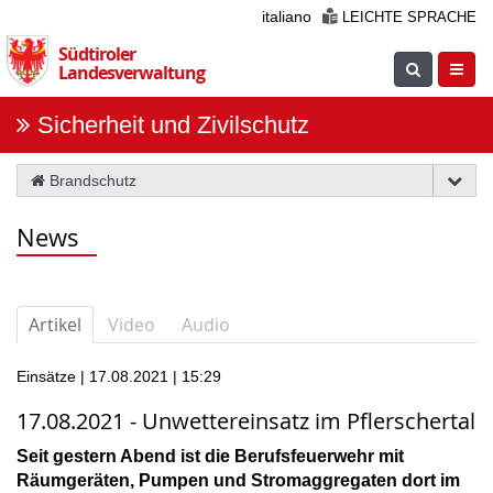
Überspringen
italiano
LEICHTE SPRACHE
Sie
Südtiroler
die
Suche
Navig
Landesverwaltung
Navigation
einblenden
öfnne
Sicherheit und Zivilschutz
Brandschutz
News
Artikel
Video
Audio
Einsätze | 17.08.2021 | 15:29
17.08.2021 - Unwettereinsatz im Pflerschertal
Seit gestern Abend ist die Berufsfeuerwehr mit
Räumgeräten, Pumpen und Stromaggregaten dort im