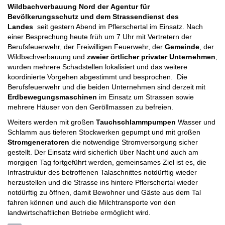
Wildbachverbauung Nord der Agentur für
Bevölkerungsschutz und dem Strassendienst des
Landes
seit gestern Abend im Pflerschertal im Einsatz
. Nach
einer Besprechung heute früh um 7 Uhr mit Vertretern der
Berufsfeuerwehr, der Freiwilligen Feuerwehr, der
Gemeinde
, der
Wildbachverbauung und
zweier örtlicher privater Unternehmen
,
wurden mehrere Schadstellen lokalisiert und das weitere
koordinierte Vorgehen abgestimmt und besprochen.
Die
Berufsfeuerwehr und die beiden Unternehmen sind derzeit mit
Erdbewegungsmaschinen
im Einsatz um Strassen sowie
mehrere Häuser
von den Geröllmassen zu befreien.
Weiters werden mit großen
Tauchschlammpumpen
Wasser und
Schlamm aus tieferen Stockwerken gepumpt und mit großen
Stromgeneratoren
die notwendige Stromversorgung sicher
gestellt. Der Einsatz wird sicherlich über Nacht und auch am
morgigen Tag fortgeführt werden, gemeinsames Ziel ist es, die
Infrastruktur des betroffenen Talaschnittes notdürftig wieder
herzustellen und die Strasse ins hintere Pflerschertal wieder
notdürftig zu öffnen, damit Bewohner und Gäste aus dem Tal
fahren können und auch die Milchtransporte von den
landwirtschaftlichen Betriebe ermöglicht wird.