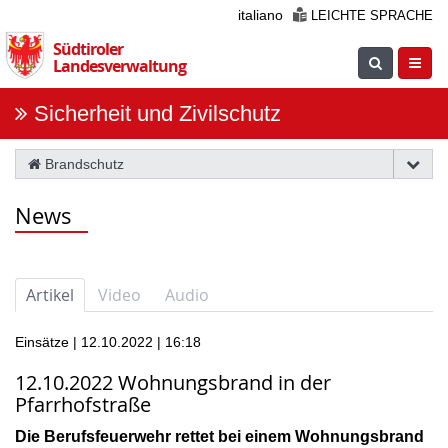
Überspringen
italiano
LEICHTE SPRACHE
Sie
Südtiroler
die
Suche
Navig
Landesverwaltung
Navigation
einblenden
öfnne
Sicherheit und Zivilschutz
Brandschutz
News
Artikel
Video
Audio
Einsätze | 12.10.2022 | 16:18
12.10.2022 Wohnungsbrand in der
Pfarrhofstraße
Die Berufsfeuerwehr rettet bei einem Wohnungsbrand