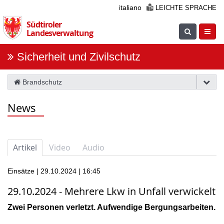
Überspringen
italiano
LEICHTE SPRACHE
Sie
Südtiroler
die
Suche
Navig
Landesverwaltung
Navigation
einblenden
öfnne
Sicherheit und Zivilschutz
Brandschutz
News
Artikel
Video
Audio
Einsätze | 29.10.2024 | 16:45
29.10.2024 - Mehrere Lkw in Unfall verwickelt
Zwei Personen verletzt. Aufwendige Bergungsarbeiten.