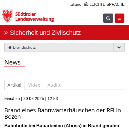
Überspringen
italiano
LEICHTE SPRACHE
Sie
Südtiroler
die
Suche
Navig
Landesverwaltung
Navigation
einblenden
öfnne
Sicherheit und Zivilschutz
Brandschutz
News
Artikel
Video
Audio
Einsätze | 20.03.2025 | 12:53
Brand eines Bahnwärterhäuschen der RFI in
Bozen
Bahnhütte bei Bauarbeiten (Abriss) in Brand geraten