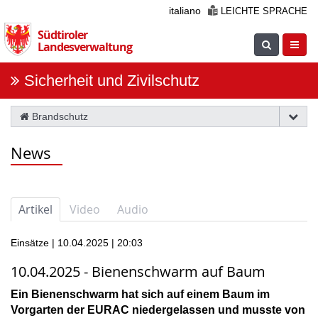
Überspringen
italiano
LEICHTE SPRACHE
Sie
Südtiroler
die
Suche
Navig
Landesverwaltung
Navigation
einblenden
öfnne
Sicherheit und Zivilschutz
Brandschutz
News
Artikel
Video
Audio
Einsätze | 10.04.2025 | 20:03
10.04.2025 - Bienenschwarm auf Baum
Ein Bienenschwarm hat sich auf einem Baum im
Vorgarten der EURAC niedergelassen und musste von