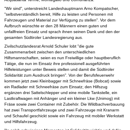
"Wir sind", unterstreicht Landeshauptmann Arno Kompatscher,
"selbstverständlich bereit, Hilfe zu leisten und Personen mit
Fahrzeugen und Material zur Verfügung zu stellen". Vor dem
Aufbruch wünschte er den 28 Männern einen guten und
unfallfreien Einsatz und sprach ihnen seinen Dank und den der
gesamten Südtiroler Landesregierung aus.
Zivilschutzlandesrat Arnold Schuler lobt "die gute
Zusammenarbeit zwischen den unterschiedlichen
Hilfsmannschaften, seien es nun Freiwillige oder hauptberuflich
Tätige, die nun im Einsatz ihre professionell ausgeführten
Hilfeleistungen unter Beweis stellen und damit die Südtiroler
Solidarität zum Ausdruck bringen". Von der Berufsfeuerwehr
kommen jetzt zwei Kleinbagger mit Schneefräse (Bobcat) sowie
ein Radlader mit Schneefräse zum Einsatz; den Hilfszug
ergänzen drei Sattelschlepper und eine mobile Tankstelle, ein
Lastkraftwagen mit Anhänger und ein kleiner Lkw (Unimog) mit
Fräse sowie zwei Container mit Zubehör. Die Wildbachverbauung
hat zwei Transportfahrzeuge und zwei Fahrzeuge mit Kranarm
und Schaufel geschickt sowie ein Fahrzeug mit mobiler Werkstatt
und Hilfsfahrzeug.