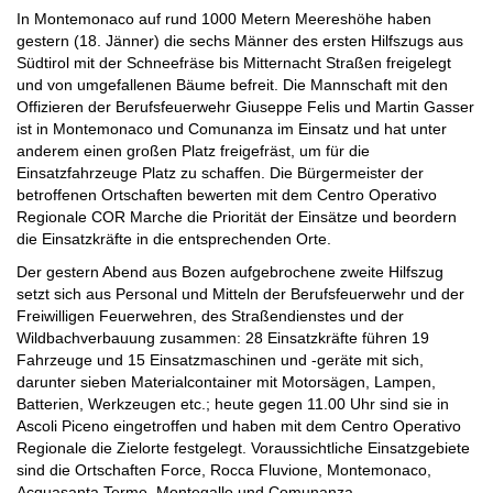
In Montemonaco auf rund 1000 Metern Meereshöhe haben
gestern (18. Jänner) die sechs Männer des ersten Hilfszugs aus
Südtirol mit der Schneefräse bis Mitternacht Straßen freigelegt
und von umgefallenen Bäume befreit. Die Mannschaft mit den
Offizieren der Berufsfeuerwehr Giuseppe Felis und Martin Gasser
ist in Montemonaco und Comunanza im Einsatz und hat unter
anderem einen großen Platz freigefräst, um für die
Einsatzfahrzeuge Platz zu schaffen. Die Bürgermeister der
betroffenen Ortschaften bewerten mit dem Centro Operativo
Regionale COR Marche die Priorität der Einsätze und beordern
die Einsatzkräfte in die entsprechenden Orte.
Der gestern Abend aus Bozen aufgebrochene zweite Hilfszug
setzt sich aus Personal und Mitteln der Berufsfeuerwehr
und der
Freiwilligen Feuerwehren
, des Straßendienstes und der
Wildbachverbauung zusammen
: 28 Einsatzkräfte führen 19
Fahrzeuge und 15 Einsatzmaschinen und -geräte mit sich,
darunter sieben Materialcontainer mit Motorsägen, Lampen,
Batterien, Werkzeugen etc.; heute gegen 11.00 Uhr sind sie in
Ascoli Piceno eingetroffen und haben mit dem Centro Operativo
Regionale die Zielorte festgelegt. Voraussichtliche Einsatzgebiete
sind die Ortschaften Force, Rocca Fluvione, Montemonaco,
Acquasanta Terme, Montegallo und Comunanza.