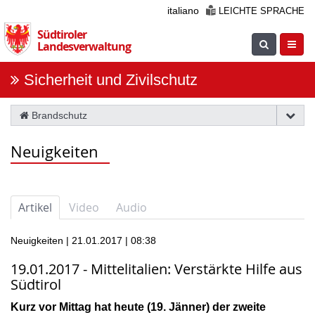
Überspringen
italiano
LEICHTE SPRACHE
Sie
Südtiroler
die
Suche
Navig
Landesverwaltung
Navigation
einblenden
öfnne
Sicherheit und Zivilschutz
Brandschutz
Neuigkeiten
Artikel
Video
Audio
Neuigkeiten | 21.01.2017 | 08:38
19.01.2017 - Mittelitalien: Verstärkte Hilfe aus
Südtirol
Kurz vor Mittag hat heute (19. Jänner) der zweite