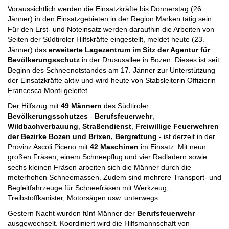
Voraussichtlich werden die Einsatzkräfte bis Donnerstag (26.
Jänner) in den Einsatzgebieten in der Region Marken tätig sein.
Für den Erst- und Noteinsatz werden daraufhin die Arbeiten von
Seiten der Südtiroler Hilfskräfte eingestellt, meldet heute (23.
Jänner) das
erweiterte Lagezentrum im Sitz der Agentur für
Bevölkerungsschutz
in der Drususallee in Bozen. Dieses ist seit
Beginn des Schneenotstandes am 17. Jänner zur Unterstützung
der Einsatzkräfte aktiv und wird heute von Stabsleiterin Offizierin
Francesca Monti geleitet.
Der Hilfszug mit
49 Männern
des Südtiroler
Bevölkerungsschutzes
-
Berufsfeuerwehr
,
Wildbachverbauung
,
Straßendienst
,
Freiwillige Feuerwehren
der Bezirke Bozen und Brixen, Bergrettung
- ist derzeit in der
Provinz Ascoli Piceno mit
42 Maschinen
im Einsatz: Mit neun
großen Fräsen, einem Schneepflug und vier Radladern sowie
sechs kleinen Fräsen arbeiten sich die Männer durch die
meterhohen Schneemassen. Zudem sind mehrere Transport- und
Begleitfahrzeuge für Schneefräsen mit Werkzeug,
Treibstoffkanister, Motorsägen usw. unterwegs.
Gestern Nacht wurden fünf Männer der
Berufsfeuerwehr
ausgewechselt. Koordiniert wird die Hilfsmannschaft von