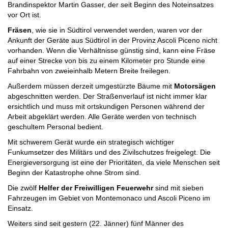
Brandinspektor Martin Gasser, der seit Beginn des Noteinsatzes
vor Ort ist.
Fräsen
, wie sie in Südtirol verwendet werden, waren vor der
Ankunft der Geräte aus Südtirol in der Provinz Ascoli Piceno nicht
vorhanden. Wenn die Verhältnisse günstig sind, kann eine Fräse
auf einer Strecke von bis zu einem Kilometer pro Stunde eine
Fahrbahn von zweieinhalb Metern Breite freilegen.
Außerdem müssen derzeit umgestürzte Bäume mit
Motorsägen
abgeschnitten werden. Der Straßenverlauf ist nicht immer klar
ersichtlich und muss mit ortskundigen Personen während der
Arbeit abgeklärt werden. Alle Geräte werden von technisch
geschultem Personal bedient.
Mit schwerem Gerät wurde ein strategisch wichtiger
Funkumsetzer des Militärs und des Zivilschutzes freigelegt. Die
Energieversorgung ist eine der Prioritäten, da viele Menschen seit
Beginn der Katastrophe ohne Strom sind.
Die zwölf
Helfer der F
reiwilligen
Feuerwehr
sind mit sieben
Fahrzeugen im Gebiet von Montemonaco und Ascoli Piceno im
Einsatz.
Weiters sind seit gestern (22. Jänner) fünf Männer des