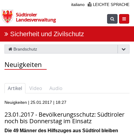
Überspringen
italiano
LEICHTE SPRACHE
Sie
Südtiroler
die
Suche
Navig
Landesverwaltung
Navigation
einblenden
öfnne
Sicherheit und Zivilschutz
Brandschutz
Neuigkeiten
Artikel
Video
Audio
Neuigkeiten | 25.01.2017 | 18:27
23.01.2017 - Bevölkerungsschutz: Südtiroler
noch bis Donnerstag im Einsatz
Die 49 Männer des Hilfszuges aus Südtirol bleiben