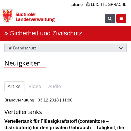
Überspringen
italiano
LEICHTE SPRACHE
Sie
Südtiroler
die
Suche
Navig
Landesverwaltung
Navigation
einblenden
öfnne
Sicherheit und Zivilschutz
Brandschutz
Neuigkeiten
Artikel
Video
Audio
Brandverhütung | 03.12.2018 | 11:06
Verteilertanks
Verteilertank für Flüssigkraftstoff (contenitore –
distributore) für den privaten Gebrauch – Tätigkeit, die