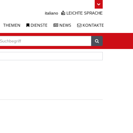
italiano
LEICHTE SPRACHE
THEMEN
DIENSTE
NEWS
KONTAKTE
uche
chbegriff
Suchen