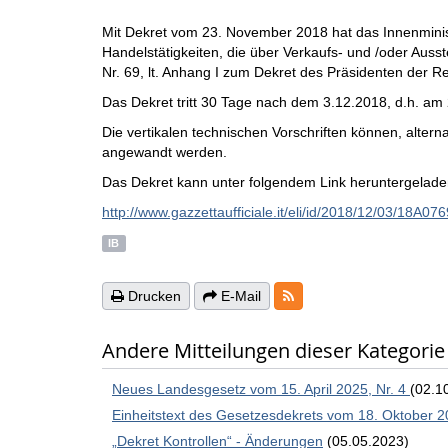
Mit Dekret vom 23. November 2018 hat das Innenminist
Handelstätigkeiten, die über Verkaufs- und /oder Auss
Nr. 69, lt. Anhang I zum Dekret des Präsidenten der R
Das Dekret tritt 30 Tage nach dem 3.12.2018, d.h. am 
Die vertikalen technischen Vorschriften können, alter
angewandt werden.
Das Dekret kann unter folgendem Link heruntergelad
http://www.gazzettaufficiale.it/eli/id/2018/12/03/18A07
IB
RSS-Feeds
Drucken
E-Mail
Andere Mitteilungen dieser Kategorie
Neues Landesgesetz vom 15. April 2025, Nr. 4
(02.1
Einheitstext des Gesetzesdekrets vom 18. Oktober 2
„Dekret Kontrollen“ - Änderungen
(05.05.2023)