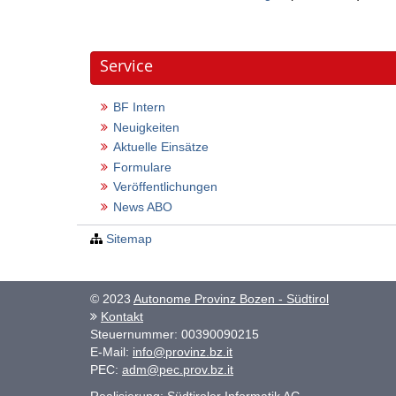
Service
BF Intern
Neuigkeiten
Aktuelle Einsätze
Formulare
Veröffentlichungen
News ABO
Sitemap
© 2023
Autonome Provinz Bozen - Südtirol
Kontakt
Steuernummer: 00390090215
E-Mail:
info@provinz.bz.it
PEC:
adm@pec.prov.bz.it
Realisierung:
Südtiroler Informatik AG