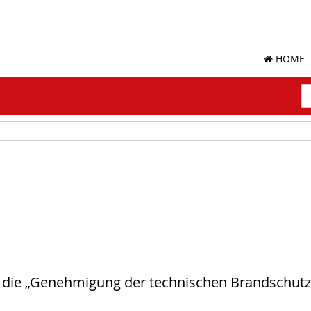
HOME
S
Su
d die „Genehmigung der technischen Brandschut