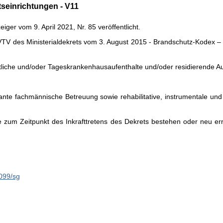
tseinrichtungen - V11
er vom 9. April 2021, Nr. 85 veröffentlicht.
ft VTV des Ministerialdekrets vom 3. August 2015 - Brandschutz-Kodex
tliche und/oder Tageskrankenhausaufenthalte und/oder residierende Auf
nte fachmännische Betreuung sowie rehabilitative, instrumentale und 
e zum Zeitpunkt des Inkrafttretens des Dekrets bestehen oder neu e
2099/sg