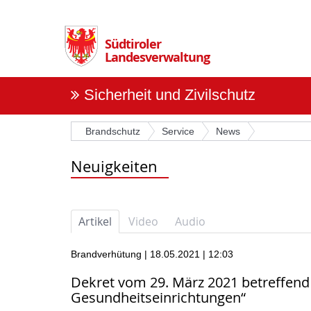
Überspringen
Sie
die
Südtiroler
Navigation
Landesverwaltung
Sicherheit und Zivilschutz
Brandschutz
Service
News
Neuigkeiten
Artikel
Video
Audio
Brandverhütung | 18.05.2021 | 12:03
Dekret vom 29. März 2021 betreffen
Gesundheitseinrichtungen“