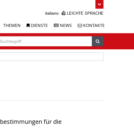
italiano
LEICHTE SPRACHE
THEMEN
DIENSTE
NEWS
KONTAKTE
uche
chbegriff
Suchen
zbestimmungen für die