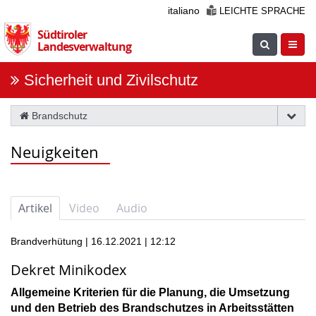
Überspringen
italiano
LEICHTE SPRACHE
Sie
Südtiroler
die
Suche
Navig
Landesverwaltung
Navigation
einblenden
öfnne
Sicherheit und Zivilschutz
Brandschutz
Neuigkeiten
Artikel
Video
Audio
Brandverhütung | 16.12.2021 | 12:12
Dekret Minikodex
Allgemeine Kriterien für die Planung, die Umsetzung
und den Betrieb des Brandschutzes in Arbeitsstätten