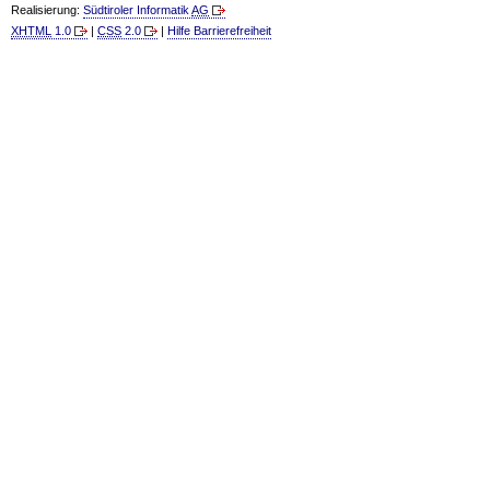
Realisierung:
Südtiroler Informatik
AG
XHTML
1.0
|
CSS
2.0
|
Hilfe Barrierefreiheit