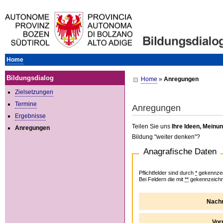
Autonome Provinz Bozen - Südtirol – Bildungsdialog
Home
Bildungsdialog
Home
»
Anregungen
Zielsetzungen
Termine
Anregungen
Ergebnisse
Teilen Sie uns
Ihre Ideen, Mein
Anregungen
Bildung "weiter denken"?
Anagrafische Daten
Pflichtfelder sind durch
*
gekennzei
Bei Feldern die mit
**
gekennzeichne
Nach
Vo