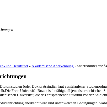
ichtungen
n- und Berufstitel
»
Akademische Anerkennung
»
Anerkennung der öst
nrichtungen
e Diplomstudien (oder Doktoratsstudien laut ausgelaufener Studienordnu
ellt.Die Freie Universität Bozen ist befähigt, all jene österreichische
lienischen Universität, die das entsprechende Studium vor der Studienr
e Studienrichtung anerkannt wird und unter welchen Bedingungen, wähle