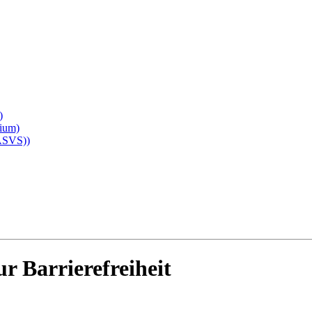
)
dium)
(ASVS))
r Barrierefreiheit