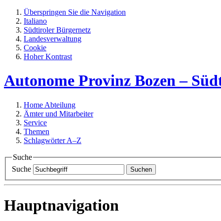
Überspringen Sie die Navigation
Italiano
Südtiroler Bürgernetz
Landesverwaltung
Cookie
Hoher Kontrast
Autonome Provinz Bozen – Südt
Home
Abteilung
Ämter und Mitarbeiter
Service
Themen
Schlagwörter A–Z
Suche
Suche
Suchen
Hauptnavigation