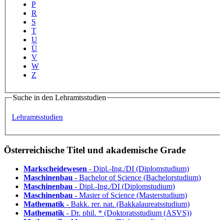
P
R
S
T
U
Ü
V
W
Z
Suche in den Lehramtsstudien
Lehramtsstudien
Österreichische Titel und akademische Grade
Markscheidewesen
- Dipl.-Ing./DI (Diplomstudium)
Maschinenbau
- Bachelor of Science (Bachelorstudium)
Maschinenbau
- Dipl.-Ing./DI (Diplomstudium)
Maschinenbau
- Master of Science (Masterstudium)
Mathematik
- Bakk. rer. nat. (Bakkalaureatsstudium)
Mathematik
- Dr. phil. * (Doktoratsstudium (ASVS))