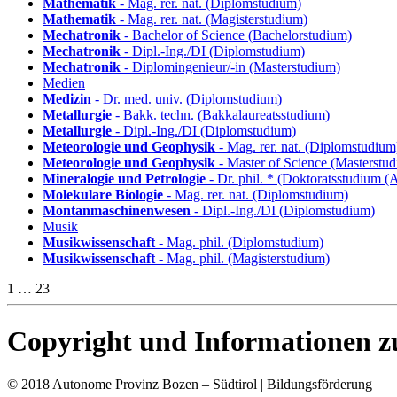
Mathematik
- Mag. rer. nat. (Diplomstudium)
Mathematik
- Mag. rer. nat. (Magisterstudium)
Mechatronik
- Bachelor of Science (Bachelorstudium)
Mechatronik
- Dipl.-Ing./DI (Diplomstudium)
Mechatronik
- Diplomingenieur/-in (Masterstudium)
Medien
Medizin
- Dr. med. univ. (Diplomstudium)
Metallurgie
- Bakk. techn. (Bakkalaureatsstudium)
Metallurgie
- Dipl.-Ing./DI (Diplomstudium)
Meteorologie und Geophysik
- Mag. rer. nat. (Diplomstudium
Meteorologie und Geophysik
- Master of Science (Masterstu
Mineralogie und Petrologie
- Dr. phil. * (Doktoratsstudium 
Molekulare Biologie
- Mag. rer. nat. (Diplomstudium)
Montanmaschinenwesen
- Dipl.-Ing./DI (Diplomstudium)
Musik
Musikwissenschaft
- Mag. phil. (Diplomstudium)
Musikwissenschaft
- Mag. phil. (Magisterstudium)
1 … 23
Copyright und Informationen zu
© 2018 Autonome Provinz Bozen – Südtirol | Bildungsförderung