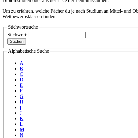
Diplomstudien oder aus der Liste der Lehramtsstudien.
Um zu erfahren, welche Fächer du je nach Studium an Mittel- und Ober
Wettbewerbsklassen finden.
Stichwortsuche
Stichwort:
Alphabetische Suche
A
B
C
D
E
F
G
H
I
J
K
L
M
N