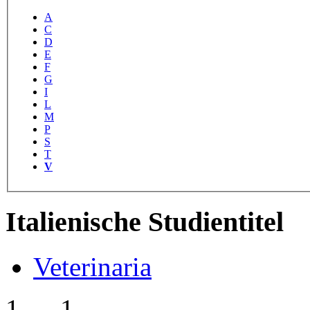
A
C
D
E
F
G
I
L
M
P
S
T
V
Italienische Studientitel
Veterinaria
1 … 1