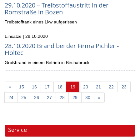
29.10.2020 – Treibstoffaustritt in der
Romstraße in Bozen
Treibstofftank eines Lkw aufgerissen
Einsätze | 28.10.2020
28.10.2020 Brand bei der Firma Pichler -
Holtec
Großbrand in einem Betrieb in Birchabruck
(current)
«
15
16
17
18
19
20
21
22
23
24
25
26
27
28
29
30
»
Service