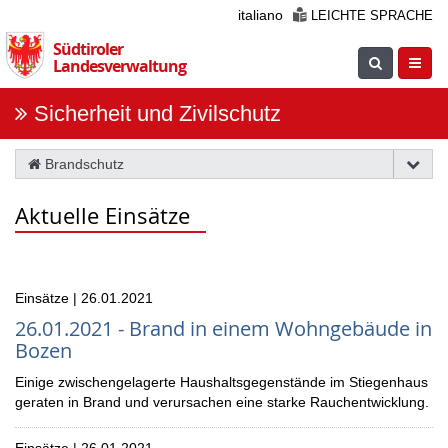
Überspringen
italiano
LEICHTE SPRACHE
Sie
Südtiroler
die
Suche
Navig
Landesverwaltung
Navigation
einblenden
öfnne
Sicherheit und Zivilschutz
Brandschutz
Aktuelle Einsätze
Einsätze | 26.01.2021
26.01.2021 - Brand in einem Wohngebäude in
Bozen
Einige zwischengelagerte Haushaltsgegenstände im Stiegenhaus
geraten in Brand und verursachen eine starke Rauchentwicklung.