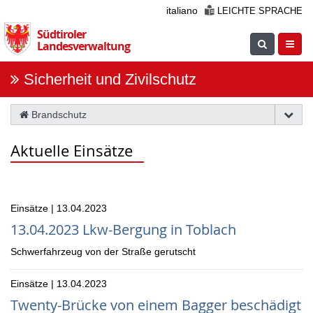
Überspringen
italiano
LEICHTE SPRACHE
Sie
Südtiroler
die
Suche
Navig
Landesverwaltung
Navigation
einblenden
öfnne
Sicherheit und Zivilschutz
Brandschutz
Aktuelle Einsätze
Einsätze | 13.04.2023
13.04.2023 Lkw-Bergung in Toblach
Schwerfahrzeug von der Straße gerutscht
Einsätze | 13.04.2023
Twenty-Brücke von einem Bagger beschädigt