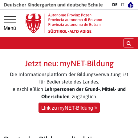
Springe direkt zur Hauptnavigation
Springe direkt zum Inhalt
Deutscher Kindergarten und deutsche Schule
DE
IT
Menü
Su
Jetzt neu: myNET-Bildung
Die Informationsplattform der Bildungsverwaltung ist
für Bedienstete des Landes,
einschließlich
Lehrpersonen der Grund-, Mittel- und
Oberschulen
, zugänglich.
Link zu myNET-Bildung