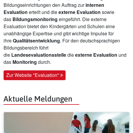
Bildungseinrichtungen den Auftrag zur
internen
Evaluation
erteilt und die
externe Evaluation
sowie
das
Bildungsmonitoring
eingeführt. Die externe
Evaluation bietet den Kindergärten und Schulen eine
unabhängige Expertise und gibt wichtige Impulse für
ihre
Qualitätsentwicklung
. Für den deutschsprachigen
Bildungsbereich führt
die
Landesevaluationsstelle
die
externe Evaluation
und
das
Monitoring
durch.
Zur Website "Evaluation"
Aktuelle Meldungen