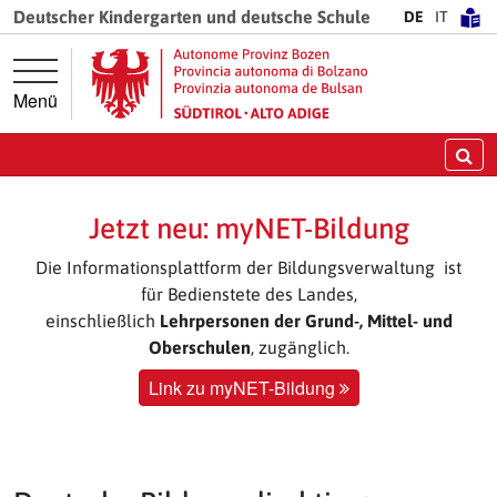
Springe direkt zur Hauptnavigation
Springe direkt zum Inhalt
Deutscher Kindergarten und deutsche Schule
DE
IT
Menü
Su
Jetzt neu: myNET-Bildung
Die Informationsplattform der Bildungsverwaltung ist
für Bedienstete des Landes,
einschließlich
Lehrpersonen der Grund-, Mittel- und
Oberschulen
, zugänglich.
Link zu myNET-Bildung