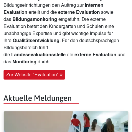
Bildungseinrichtungen den Auftrag zur
internen
Evaluation
erteilt und die
externe Evaluation
sowie
das
Bildungsmonitoring
eingeführt. Die externe
Evaluation bietet den Kindergärten und Schulen eine
unabhängige Expertise und gibt wichtige Impulse für
ihre
Qualitätsentwicklung
. Für den deutschsprachigen
Bildungsbereich führt
die
Landesevaluationsstelle
die
externe Evaluation
und
das
Monitoring
durch.
Zur Website "Evaluation"
Aktuelle Meldungen