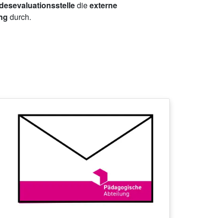
esevaluationsstelle
die
externe
ing
durch.