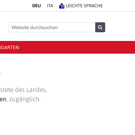
DE
U
IT
A
LEICHTE SPRACHE
Website durchsuchen
Suchen
RGARTEN
g
stete des Landes,
len
, zugänglich.