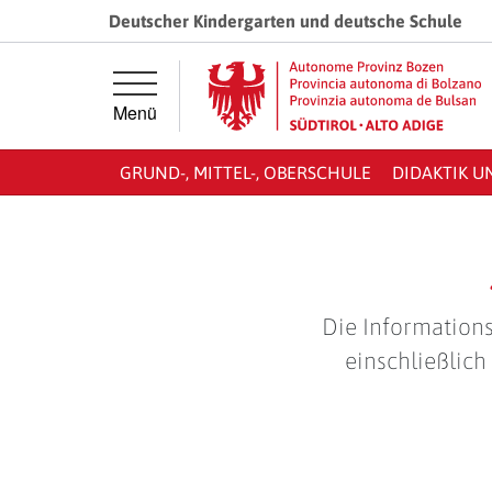
Springe direkt zur Hauptnavigation
Springe direkt zum Inhalt
Deutscher Kindergarten und deutsche Schule
Menü
GRUND-, MITTEL-, OBERSCHULE
DIDAKTIK U
Die Informations
einschließlich