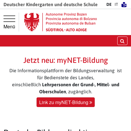
Springe direkt zur Hauptnavigation
Springe direkt zum Inhalt
Deutscher Kindergarten und deutsche Schule
DE
IT
Menü
Su
Jetzt neu: myNET-Bildung
Die Informationsplattform der Bildungsverwaltung ist
für Bedienstete des Landes,
einschließlich
Lehrpersonen der Grund-, Mittel- und
Oberschulen
, zugänglich.
Link zu myNET-Bildung