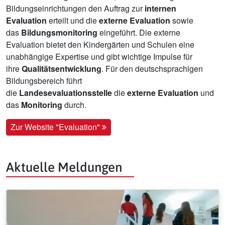
Bildungseinrichtungen den Auftrag zur
internen
Evaluation
erteilt und die
externe Evaluation
sowie
das
Bildungsmonitoring
eingeführt. Die externe
Evaluation bietet den Kindergärten und Schulen eine
unabhängige Expertise und gibt wichtige Impulse für
ihre
Qualitätsentwicklung
. Für den deutschsprachigen
Bildungsbereich führt
die
Landesevaluationsstelle
die
externe Evaluation
und
das
Monitoring
durch.
Zur Website "Evaluation"
Aktuelle Meldungen