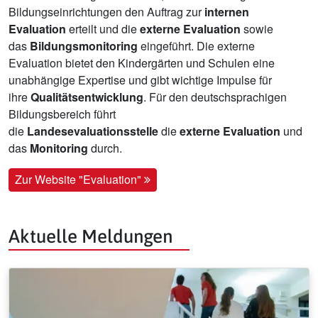
Bildungseinrichtungen den Auftrag zur
internen
Evaluation
erteilt und die
externe Evaluation
sowie
das
Bildungsmonitoring
eingeführt. Die externe
Evaluation bietet den Kindergärten und Schulen eine
unabhängige Expertise und gibt wichtige Impulse für
ihre
Qualitätsentwicklung
. Für den deutschsprachigen
Bildungsbereich führt
die
Landesevaluationsstelle
die
externe Evaluation
und
das
Monitoring
durch.
Zur Website "Evaluation"
Aktuelle Meldungen