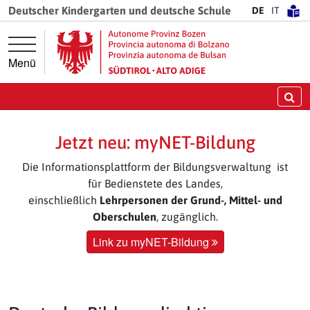
Springe direkt zur Hauptnavigation
Springe direkt zum Inhalt
Deutscher Kindergarten und deutsche Schule
DE
IT
Menü
Su
Jetzt neu: myNET-Bildung
Die Informationsplattform der Bildungsverwaltung ist
für Bedienstete des Landes,
einschließlich
Lehrpersonen der Grund-, Mittel- und
Oberschulen
, zugänglich.
Link zu myNET-Bildung