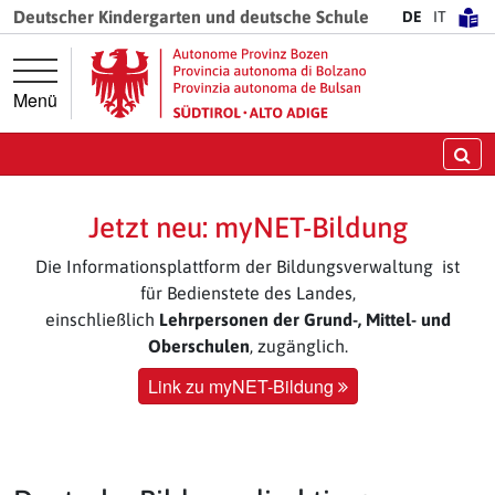
Springe direkt zur Hauptnavigation
Springe direkt zum Inhalt
Deutscher Kindergarten und deutsche Schule
DE
IT
Menü
Su
Jetzt neu: myNET-Bildung
Die Informationsplattform der Bildungsverwaltung ist
für Bedienstete des Landes,
einschließlich
Lehrpersonen der Grund-, Mittel- und
Oberschulen
, zugänglich.
Link zu myNET-Bildung