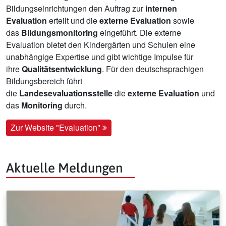
Bildungseinrichtungen den Auftrag zur
internen
Evaluation
erteilt und die
externe Evaluation
sowie
das
Bildungsmonitoring
eingeführt. Die externe
Evaluation bietet den Kindergärten und Schulen eine
unabhängige Expertise und gibt wichtige Impulse für
ihre
Qualitätsentwicklung
. Für den deutschsprachigen
Bildungsbereich führt
die
Landesevaluationsstelle
die
externe Evaluation
und
das
Monitoring
durch.
Zur Website "Evaluation"
Aktuelle Meldungen