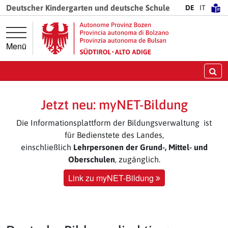
Springe direkt zur Hauptnavigation
Springe direkt zum Inhalt
Deutscher Kindergarten und deutsche Schule
DE
IT
Menü
Su
Jetzt neu: myNET-Bildung
Die Informationsplattform der Bildungsverwaltung ist
für Bedienstete des Landes,
einschließlich
Lehrpersonen der Grund-, Mittel- und
Oberschulen
, zugänglich.
Link zu myNET-Bildung