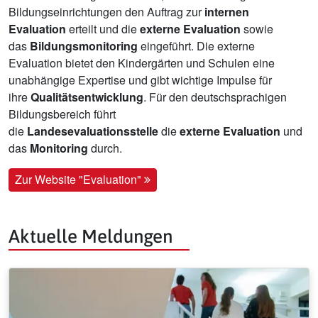
Bildungseinrichtungen den Auftrag zur
internen
Evaluation
erteilt und die
externe Evaluation
sowie
das
Bildungsmonitoring
eingeführt. Die externe
Evaluation bietet den Kindergärten und Schulen eine
unabhängige Expertise und gibt wichtige Impulse für
ihre
Qualitätsentwicklung
. Für den deutschsprachigen
Bildungsbereich führt
die
Landesevaluationsstelle
die
externe Evaluation
und
das
Monitoring
durch.
Zur Website "Evaluation"
Aktuelle Meldungen