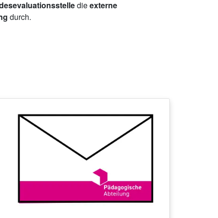
esevaluationsstelle
die
externe
ing
durch.