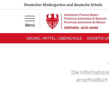
Springe direkt zur Hauptnavigation
Springe direkt zum Inhalt
Deutscher Kindergarten und deutsche Schule
Menü
GRUND-, MITTEL-, OBERSCHULE
DIDAKTIK U
Die Informations
einschließlich