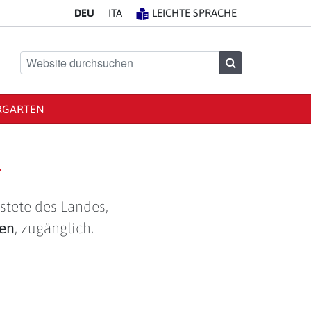
DE
U
IT
A
LEICHTE SPRACHE
Website durchsuchen
Suchen
RGARTEN
g
stete des Landes,
len
, zugänglich.