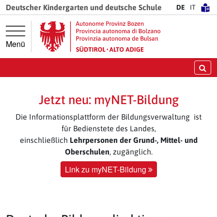
Springe direkt zur Hauptnavigation
Springe direkt zum Inhalt
Deutscher Kindergarten und deutsche Schule
DE
IT
Menü
Su
Jetzt neu: myNET-Bildung
Die Informationsplattform der Bildungsverwaltung ist
für Bedienstete des Landes,
einschließlich
Lehrpersonen der Grund-, Mittel- und
Oberschulen
, zugänglich.
Link zu myNET-Bildung