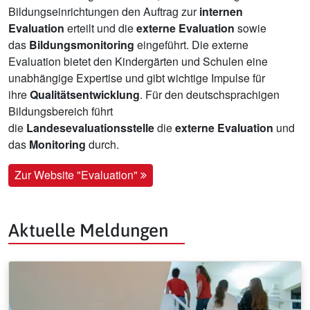
Bildungseinrichtungen den Auftrag zur
internen
Evaluation
erteilt und die
externe Evaluation
sowie
das
Bildungsmonitoring
eingeführt. Die externe
Evaluation bietet den Kindergärten und Schulen eine
unabhängige Expertise und gibt wichtige Impulse für
ihre
Qualitätsentwicklung
. Für den deutschsprachigen
Bildungsbereich führt
die
Landesevaluationsstelle
die
externe Evaluation
und
das
Monitoring
durch.
Zur Website "Evaluation"
Aktuelle Meldungen