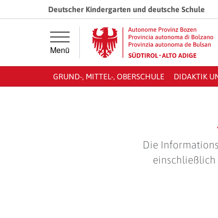
Springe direkt zur Hauptnavigation
Springe direkt zum Inhalt
Deutscher Kindergarten und deutsche Schule
Menü
GRUND-, MITTEL-, OBERSCHULE
DIDAKTIK U
Die Informations
einschließlich