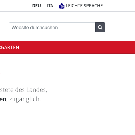
DE
U
IT
A
LEICHTE SPRACHE
Website durchsuchen
Suchen
RGARTEN
g
stete des Landes,
len
, zugänglich.