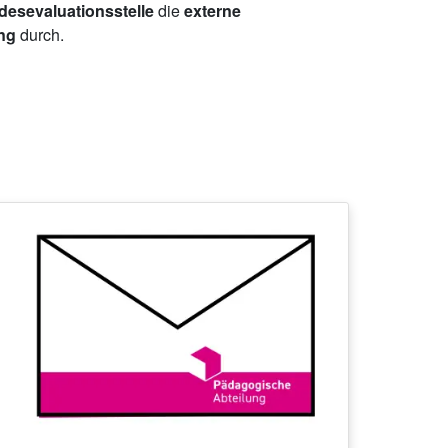
esevaluationsstelle
die
externe
ing
durch.