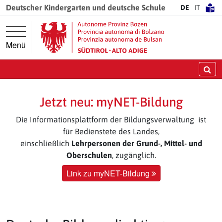
Springe direkt zur Hauptnavigation
Springe direkt zum Inhalt
Deutscher Kindergarten und deutsche Schule
DE
IT
Menü
Su
Jetzt neu: myNET-Bildung
Die Informationsplattform der Bildungsverwaltung ist
für Bedienstete des Landes,
einschließlich
Lehrpersonen der Grund-, Mittel- und
Oberschulen
, zugänglich.
Link zu myNET-Bildung