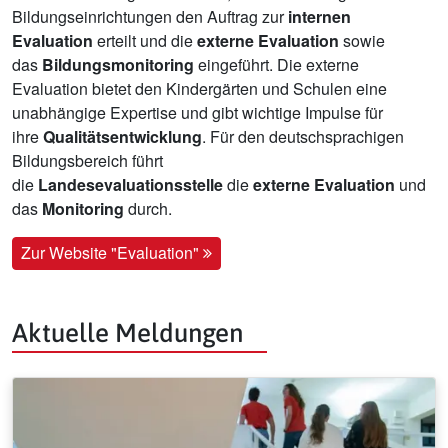
Bildungseinrichtungen den Auftrag zur
internen
Evaluation
erteilt und die
externe Evaluation
sowie
das
Bildungsmonitoring
eingeführt. Die externe
Evaluation bietet den Kindergärten und Schulen eine
unabhängige Expertise und gibt wichtige Impulse für
ihre
Qualitätsentwicklung
. Für den deutschsprachigen
Bildungsbereich führt
die
Landesevaluationsstelle
die
externe Evaluation
und
das
Monitoring
durch.
Zur Website "Evaluation"
Aktuelle Meldungen