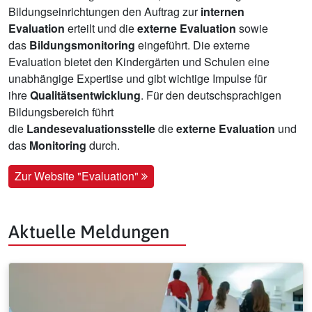
Bildungseinrichtungen den Auftrag zur
internen
Evaluation
erteilt und die
externe Evaluation
sowie
das
Bildungsmonitoring
eingeführt. Die externe
Evaluation bietet den Kindergärten und Schulen eine
unabhängige Expertise und gibt wichtige Impulse für
ihre
Qualitätsentwicklung
. Für den deutschsprachigen
Bildungsbereich führt
die
Landesevaluationsstelle
die
externe Evaluation
und
das
Monitoring
durch.
Zur Website "Evaluation"
Aktuelle Meldungen