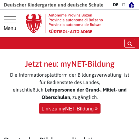
Springe direkt zur Hauptnavigation
Springe direkt zum Inhalt
Deutscher Kindergarten und deutsche Schule
DE
IT
Menü
Su
Jetzt neu: myNET-Bildung
Die Informationsplattform der Bildungsverwaltung ist
für Bedienstete des Landes,
einschließlich
Lehrpersonen der Grund-, Mittel- und
Oberschulen
, zugänglich.
Link zu myNET-Bildung