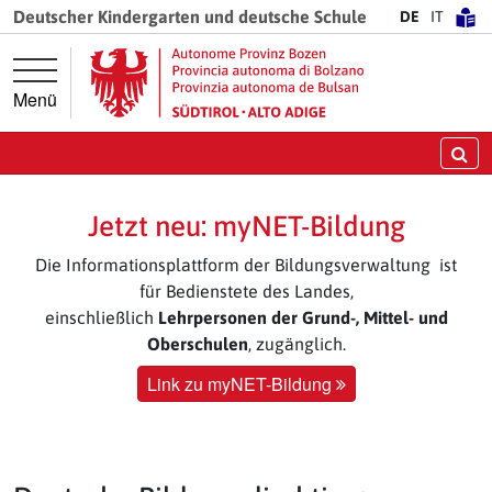
Springe direkt zur Hauptnavigation
Springe direkt zum Inhalt
Deutscher Kindergarten und deutsche Schule
DE
IT
Menü
Su
Jetzt neu: myNET-Bildung
Die Informationsplattform der Bildungsverwaltung ist
für Bedienstete des Landes,
einschließlich
Lehrpersonen der Grund-, Mittel- und
Oberschulen
, zugänglich.
Link zu myNET-Bildung