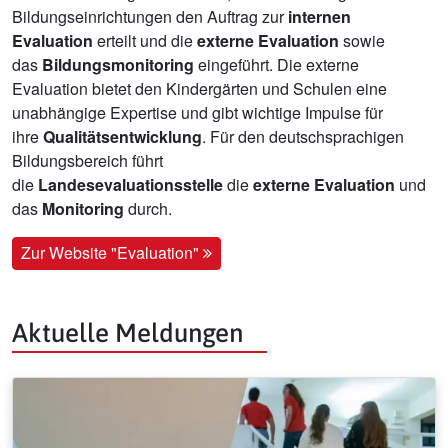
Bildungseinrichtungen den Auftrag zur
internen
Evaluation
erteilt und die
externe Evaluation
sowie
das
Bildungsmonitoring
eingeführt. Die externe
Evaluation bietet den Kindergärten und Schulen eine
unabhängige Expertise und gibt wichtige Impulse für
ihre
Qualitätsentwicklung
. Für den deutschsprachigen
Bildungsbereich führt
die
Landesevaluationsstelle
die
externe Evaluation
und
das
Monitoring
durch.
Zur Website "Evaluation"
Aktuelle Meldungen