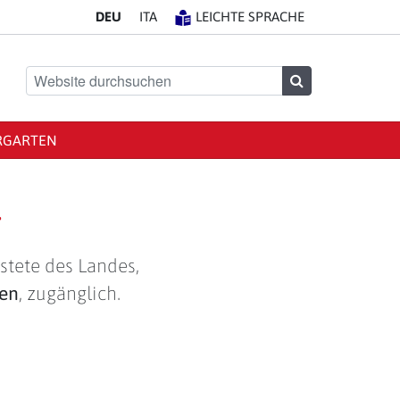
DE
U
IT
A
LEICHTE SPRACHE
Website durchsuchen
Suchen
RGARTEN
g
stete des Landes,
len
, zugänglich.