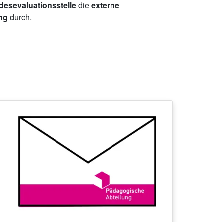
esevaluationsstelle
die
externe
ing
durch.