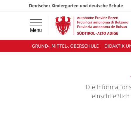
Springe direkt zur Hauptnavigation
Springe direkt zum Inhalt
Deutscher Kindergarten und deutsche Schule
Menü
GRUND-, MITTEL-, OBERSCHULE
DIDAKTIK U
Die Informations
einschließlich