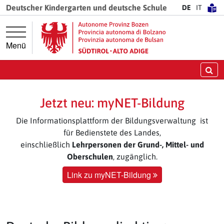
Springe direkt zur Hauptnavigation
Springe direkt zum Inhalt
Deutscher Kindergarten und deutsche Schule
DE
IT
Menü
Su
Jetzt neu: myNET-Bildung
Die Informationsplattform der Bildungsverwaltung ist
für Bedienstete des Landes,
einschließlich
Lehrpersonen der Grund-, Mittel- und
Oberschulen
, zugänglich.
Link zu myNET-Bildung