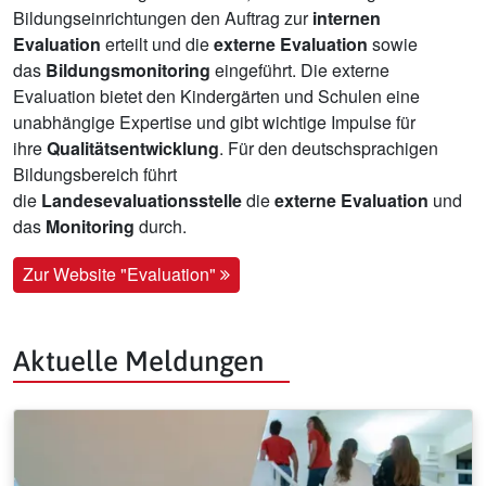
Bildungseinrichtungen den Auftrag zur
internen
Evaluation
erteilt und die
externe Evaluation
sowie
das
Bildungsmonitoring
eingeführt. Die externe
Evaluation bietet den Kindergärten und Schulen eine
unabhängige Expertise und gibt wichtige Impulse für
ihre
Qualitätsentwicklung
. Für den deutschsprachigen
Bildungsbereich führt
die
Landesevaluationsstelle
die
externe Evaluation
und
das
Monitoring
durch.
Zur Website "Evaluation"
Aktuelle Meldungen