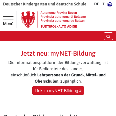
Springe direkt zur Hauptnavigation
Springe direkt zum Inhalt
Deutscher Kindergarten und deutsche Schule
DE
IT
Menü
Su
Jetzt neu: myNET-Bildung
Die Informationsplattform der Bildungsverwaltung ist
für Bedienstete des Landes,
einschließlich
Lehrpersonen der Grund-, Mittel- und
Oberschulen
, zugänglich.
Link zu myNET-Bildung