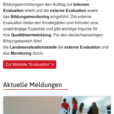
Bildungseinrichtungen den Auftrag zur
internen
Evaluation
erteilt und die
externe Evaluation
sowie
das
Bildungsmonitoring
eingeführt. Die externe
Evaluation bietet den Kindergärten und Schulen eine
unabhängige Expertise und gibt wichtige Impulse für
ihre
Qualitätsentwicklung
. Für den deutschsprachigen
Bildungsbereich führt
die
Landesevaluationsstelle
die
externe Evaluation
und
das
Monitoring
durch.
Zur Website "Evaluation"
Aktuelle Meldungen