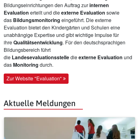
Bildungseinrichtungen den Auftrag zur
internen
Evaluation
erteilt und die
externe Evaluation
sowie
das
Bildungsmonitoring
eingeführt. Die externe
Evaluation bietet den Kindergärten und Schulen eine
unabhängige Expertise und gibt wichtige Impulse für
ihre
Qualitätsentwicklung
. Für den deutschsprachigen
Bildungsbereich führt
die
Landesevaluationsstelle
die
externe Evaluation
und
das
Monitoring
durch.
Zur Website "Evaluation"
Aktuelle Meldungen