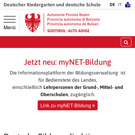
Springe direkt zur Hauptnavigation
Springe direkt zum Inhalt
Deutscher Kindergarten und deutsche Schule
DE
IT
Menü
Su
Jetzt neu: myNET-Bildung
Die Informationsplattform der Bildungsverwaltung ist
für Bedienstete des Landes,
einschließlich
Lehrpersonen der Grund-, Mittel- und
Oberschulen
, zugänglich.
Link zu myNET-Bildung